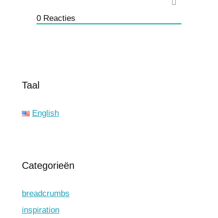
0
Reacties
Taal
English
Categorieën
breadcrumbs
inspiration