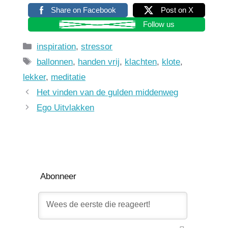
Share on Facebook
Post on X
Follow us
Categorieën
inspiration
,
stressor
Tags
ballonnen
,
handen vrij
,
klachten
,
klote
,
lekker
,
meditatie
Het vinden van de gulden middenweg
Ego Uitvlakken
Abonneer