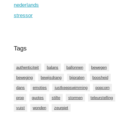
nederlands
stressor
Tags
authenticiteit
balans
ballonnen
bewegen
beweging
bewijsdrang
bijpraten
boosheid
dans
emoties
justkeepswimming
popcorn
prop
quotes
stilte
stormen
teleurstelling
vuist
wonden
zeurpiet